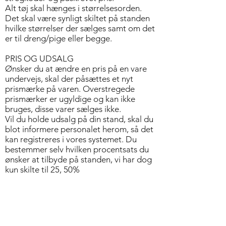
Alt tøj skal hænges i størrelsesorden.
Det skal være synligt skiltet på standen
hvilke størrelser der sælges samt om det
er til dreng/pige eller begge.
PRIS OG UDSALG
Ønsker du at ændre en pris på en vare
undervejs, skal der påsættes et nyt
prismærke på varen. Overstregede
prismærker er ugyldige og kan ikke
bruges, disse varer sælges ikke.
Vil du holde udsalg på din stand, skal du
blot informere personalet herom, så det
kan registreres i vores systemet. Du
bestemmer selv hvilken procentsats du
ønsker at tilbyde på standen, vi har dog
kun skilte til 25, 50%
VARER UDEN PRISMÆRKE
Hvis en vare findes uden prismærke vil
den blive placeret på en bestemt stand,
så husk at tjekke denne om der kunne