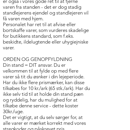
er også i vores gode ret til at fjerne
varen fra standen - det er dog stadig
standlejerens ejendel og standlejeren vil
få varen med hjem.
Personalet har ret til at afvise eller
bortskaffe varer, som vurderes skadelige
for butikkens standard, som f.eks.
beskidte, ildelugtende eller uhygiejniske
varer.
ORDEN OG GENOPFYLDNING
Din stand = DIT ansvar. Du er
velkommen til at fylde op med flere
varer så tit du øsnker i din lejeperiode.
Har du ikke flere prismærker, kan disse
tilkøbes for 10 kr./ark (65 stk./ark). Har du
ikke selv tid til at holde din stand pæn
og ryddelig, har du mulighed for at
tilkøbe denne service - dette koster
30kr./uge.
Det er vigtigt, at du selv sørger for, at
alle varer er mærket korrekt med vores
stregkoder og påskrevet pris.