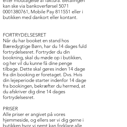
efter modtagelse af faktura. Betalingen
kan ske via bankoverførsel
5071
0001380761
, Mobile Pay 811551 eller i
butikken med dankort eller kontant.
FORTRYDELSESRET
Når du har booket en stand hos
Bæredygtige Børn, har du 14 dages fuld
fortrydelsesret. Fortryder du din
bookning, skal du møde op i butikken,
og her vil du kunne få dine penge
tilbage. Dette skal gøres inden 14 dage
fra din booking er foretaget. Dvs. Hvis
din lejeperiode starter indenfor 14 dage
fra bookingen, bekræfter du hermed, at
du afskriver dig dine 14 dages
fortrydelsesret.
PRISER
Alle priser er angivet på vores
hjemmeside, og ellers ser vi dig gerne i
butikken hvor vi nemt kan forklare alle