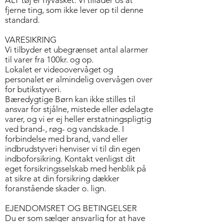
ALT tøj er nyvasket. Vi tillader os at
fjerne ting, som ikke lever op til denne
standard.
VARESIKRING
Vi tilbyder et ubegrænset antal alarmer
til varer fra 100kr. og op.
Lokalet er videoovervåget og
personalet er almindelig overvågen over
for butikstyveri.
Bæredygtige Børn kan ikke stilles til
ansvar for stjålne, mistede eller ødelagte
varer, og vi er ej heller erstatningspligtig
ved brand-, røg- og vandskade. I
forbindelse med brand, vand eller
indbrudstyveri henviser vi til din egen
indboforsikring. Kontakt venligst dit
eget forsikringsselskab med henblik på
at sikre at din forsikring dækker
foranstående skader o. lign.
EJENDOMSRET OG BETINGELSER
Du er som sælger ansvarlig for at have